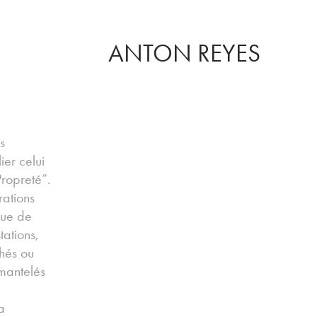
ANTON REYES
s
ier celui
ropreté”.
rations
que de
tations,
hés ou
mantelés
a