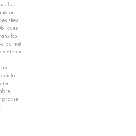
e : les
nts ont
es sites
ubliques
ans les
pe de nuit
urs et aux
s en
u où le
nt et
ombre”
ur propre
e.