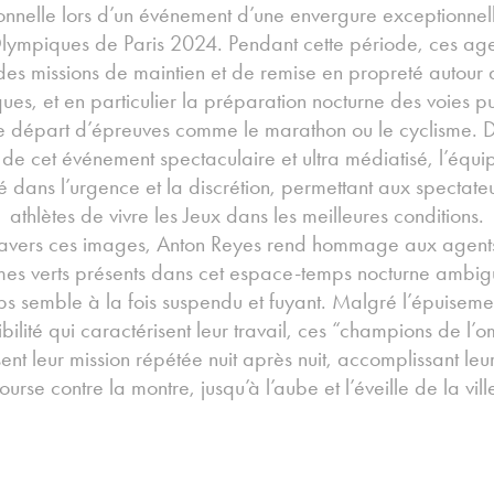
onnelle lors d’un événement d’une envergure exceptionnell
lympiques de Paris 2024. Pendant cette période, ces age
des missions de maintien et de remise en propreté autour d
ues, et en particulier la préparation nocturne des voies p
le départ d’épreuves comme le marathon ou le cyclisme. D
 de cet événement spectaculaire et ultra médiatisé, l’équi
lé dans l’urgence et la discrétion, permettant aux spectate
athlètes de vivre les Jeux dans les meilleures conditions.
ravers ces images, Anton Reyes rend hommage aux agent
mes verts présents dans cet espace-temps nocturne ambig
s semble à la fois suspendu et fuyant. Malgré l’épuiseme
isibilité qui caractérisent leur travail, ces “champions de l’
ent leur mission répétée nuit après nuit, accomplissant le
ourse contre la montre, jusqu’à l’aube et l’éveille de la vill