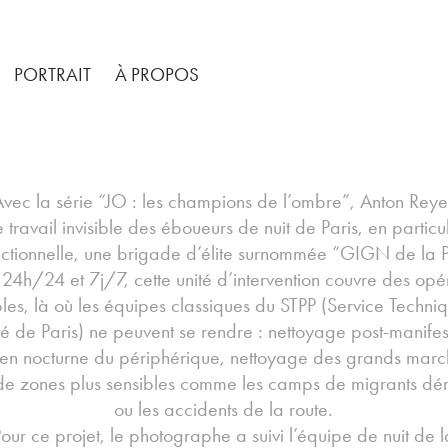
PORTRAIT
À PROPOS
Avec la série “JO : les champions de l’ombre”, Anton Reye
e travail invisible des éboueurs de nuit de Paris, en particul
nctionnelle, une brigade d’élite surnommée “GIGN de la P
 24h/24 et 7j/7, cette unité d’intervention couvre des opé
bles, là où les équipes classiques du STPP (Service Techni
é de Paris) ne peuvent se rendre : nettoyage post-manifes
tien nocturne du périphérique, nettoyage des grands marc
de zones plus sensibles comme les camps de migrants dé
ou les accidents de la route.
Pour ce projet, le photographe a suivi l’équipe de nuit de l