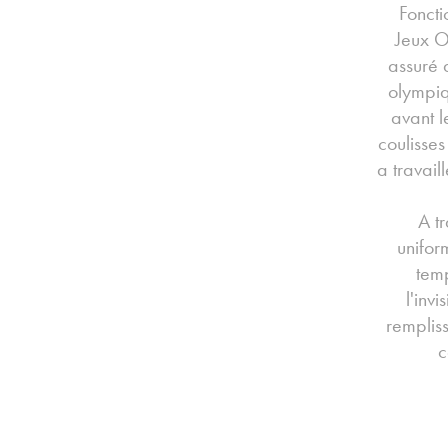
Foncti
Jeux O
assuré 
olympiq
avant 
coulisses
a travail
A t
unifor
temp
l'inv
rempliss
c